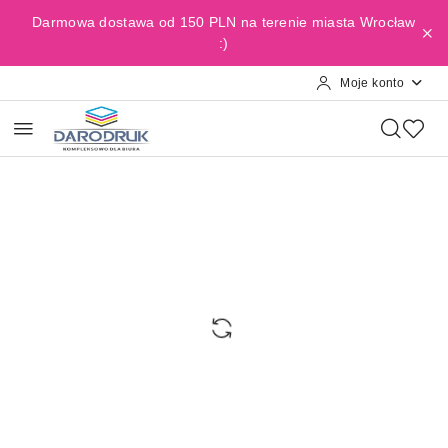
Przejdź do treści głównej
Przejdź do wyszukiwarki
Przejdź do moje konto
Przejdź do menu głównego
Przejdź do opisu produktu
Przejdź do stopki
Darmowa dostawa od 150 PLN na terenie miasta Wrocław
:)
Moje konto