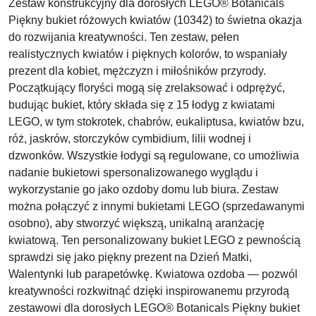
Zestaw konstrukcyjny dla dorosłych LEGO® Botanicals
Piękny bukiet różowych kwiatów (10342) to świetna okazja
do rozwijania kreatywności. Ten zestaw, pełen
realistycznych kwiatów i pięknych kolorów, to wspaniały
prezent dla kobiet, mężczyzn i miłośników przyrody.
Początkujący floryści mogą się zrelaksować i odprężyć,
budując bukiet, który składa się z 15 łodyg z kwiatami
LEGO, w tym stokrotek, chabrów, eukaliptusa, kwiatów bzu,
róż, jaskrów, storczyków cymbidium, lilii wodnej i
dzwonków. Wszystkie łodygi są regulowane, co umożliwia
nadanie bukietowi spersonalizowanego wyglądu i
wykorzystanie go jako ozdoby domu lub biura. Zestaw
można połączyć z innymi bukietami LEGO (sprzedawanymi
osobno), aby stworzyć większą, unikalną aranżację
kwiatową. Ten personalizowany bukiet LEGO z pewnością
sprawdzi się jako piękny prezent na Dzień Matki,
Walentynki lub parapetówkę. Kwiatowa ozdoba — pozwól
kreatywności rozkwitnąć dzięki inspirowanemu przyrodą
zestawowi dla dorosłych LEGO® Botanicals Piękny bukiet