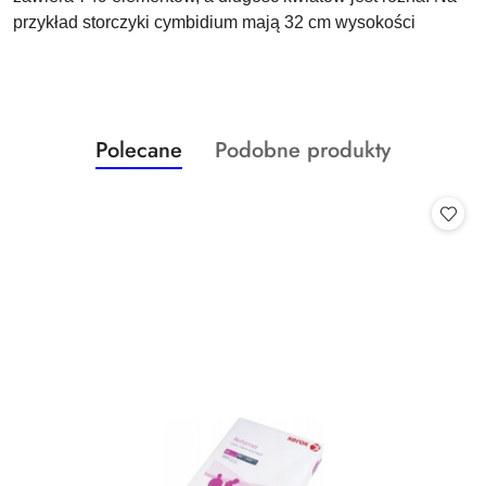
przykład storczyki cymbidium mają 32 cm wysokości
Produkty
Produkty
Polecane
Podobne produkty
Pomiń karuzelę produktów
o
o
statusie:
statusie: