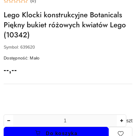
(0)
Lego Klocki konstrukcyjne Botanicals
Piękny bukiet różowych kwiatów Lego
(10342)
Symbol:
639620
Dostępność:
Mało
cena:
--,--
Ilość
szt
Do koszyka