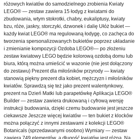
różowych kwiatów do samodzielnego zrobienia Kwiaty
LEGO® — zestaw zawiera 15 łodyg z kwiatami do
zbudowania, wtym stokrotki, chabry, eukaliptusy, kwiaty
bzu, róże, jaskry, storczyki, dzwonek i dalię Ułóż bukiet —
każdy kwiat LEGO® ma regulowaną łodygę, co zachęca do
tworzenia spersonalizowanych bukietów poprzez układanie
i zmienianie kompozycji Ozdoba LEGO®— po złożeniu
zestaw kwiatowy LEGO będzie kolorową ozdobą domu lub
biura, którą można umieścić w wazonie (nie jest dołączony
do zestawu) Prezent dla miłośników przyrody — kwiaty
stanowią piękny prezent dla kobiet, mężczyzn i miłośników
kwiatów. Sprawdzą się też jako prezent walentynkowy,
prezent na Dzień Matki lub parapetówkę Aplikacja LEGO®
Builder — zestaw zawiera drukowaną i cyfrową wersję
instrukcji budowania, dzięki czemu budowanie jest jeszcze
ciekawsze Jeszcze więcej kwiatów — ten bukiet z klocków
można połączyć z innymi zestawami z kolekcji LEGO®
Botanicals (sprzedawanymi osobno) Wymiary — zestaw
zawiera 749 elementów, a długość kwiatów jest różna. Na