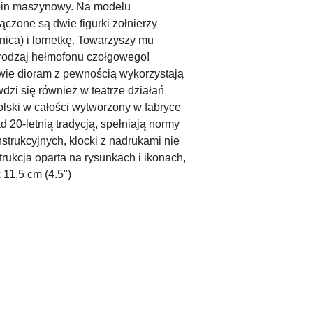
abin maszynowy. Na modelu
ączone są dwie figurki żołnierzy
ca) i lornetkę. Towarzyszy mu
rodzaj hełmofonu czołgowego!
wie dioram z pewnością wykorzystają
zi się również w teatrze działań
olski w całości wytworzony w fabryce
20-letnią tradycją, spełniają normy
trukcyjnych, klocki z nadrukami nie
trukcja oparta na rysunkach i ikonach,
 11,5 cm (4.5")