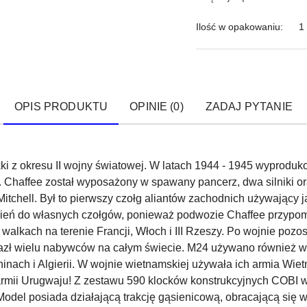
Ilość w opakowaniu:
1
OPIS PRODUKTU
OPINIE (0)
ZADAJ PYTANIE
kki z okresu II wojny światowej. W latach 1944 - 1945 wyprod
rt. Chaffee został wyposażony w spawany pancerz, dwa silniki o
tchell. Był to pierwszy czołg aliantów zachodnich używający 
 ogień do własnych czołgów, ponieważ podwozie Chaffee przypom
walkach na terenie Francji, Włoch i III Rzeszy. Po wojnie pozo
alazł wielu nabywców na całym świecie. M24 używano również w
chinach i Algierii. W wojnie wietnamskiej używała ich armia W
u armii Urugwaju! Z zestawu 590 klocków konstrukcyjnych COB
odel posiada działającą trakcję gąsienicową, obracającą się w