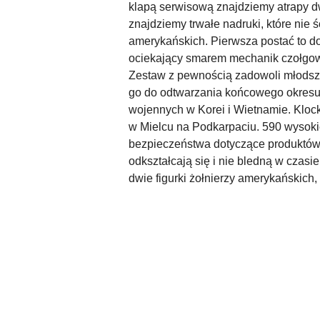
klapą serwisową znajdziemy atrapy d
znajdziemy trwałe nadruki, które nie 
amerykańskich. Pierwsza postać to 
ociekający smarem mechanik czołgow
Zestaw z pewnością zadowoli młodsz
go do odtwarzania końcowego okresu I
wojennych w Korei i Wietnamie. Klock
w Mielcu na Podkarpaciu. 590 wysokie
bezpieczeństwa dotyczące produktów d
odkształcają się i nie bledną w czasi
dwie figurki żołnierzy amerykańskich, 
Pomiń karuzelę produktów