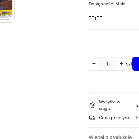
Dostępność:
Mało
cena:
--,--
Ilość
szt
Dostępność
Wysyłka w
i
2
ciągu:
dostawa
Cena przesyłki:
Więcej o produkcie