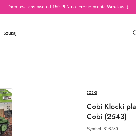
Darmowa dostawa od 150 PLN na terenie miasta Wrocław :)
NAZWA
COBI
PRODUCENTA:
Cobi Klocki p
Cobi (2543)
Symbol:
616780