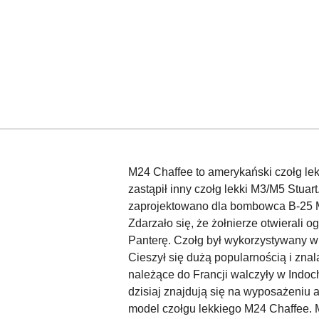
M24 Chaffee to amerykański czołg le
zastąpił inny czołg lekki M3/M5 Stua
zaprojektowano dla bombowca B-25 Mi
Zdarzało się, że żołnierze otwierali
Panterę. Czołg był wykorzystywany w 
Cieszył się dużą popularnością i zn
należące do Francji walczyły w Indo
dzisiaj znajdują się na wyposażeni
model czołgu lekkiego M24 Chaffee. M