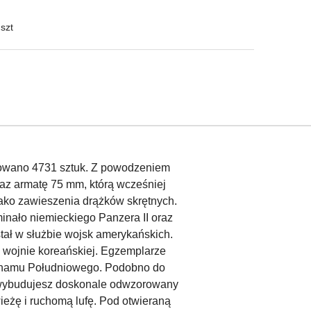
 szt
ukowano 4731 sztuk. Z powodzeniem
raz armatę 75 mm, którą wcześniej
jako zawieszenia drążków skrętnych.
inało niemieckiego Panzera II oraz
stał w służbie wojsk amerykańskich.
 wojnie koreańskiej. Egzemplarze
ietnamu Południowego. Podobno do
I wybudujesz doskonale odwzorowany
ieżę i ruchomą lufę. Pod otwieraną