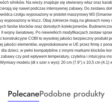
wóch silników. Na wieży znajduje się otwierany właz oraz kar
ścierają się nawet podczas intensywnej zabawy. Do zestawu doł
dowódca czołgu wyposażony w pistolet maszynowy M3 (Smarowni
y wyposażony w klucz. Obaj żołnierze mają na głowach nowy 
ych fanów klocków oraz dorosłych kolekcjonerów. Budowniczo
I wojny światowej. Po niewielkich modyfikacjach zestaw sprawd
i konstrukcyjne COBI to wysokiej jakości bezpieczny produkt p
j jakości elementów, wyprodukowane w UE przez firmę z ponad 
la dzieci, w pełni kompatybilne z innymi markami klocków kons
e zabawy czy pod wpływem temperatury, czytelna i intuicyjna ins
Wymiary modelu (dł x szer x wys): 20 cm (7.9") x 10,5 cm (4.1) x
Produkty
Produkty
Polecane
Podobne produkty
o
o