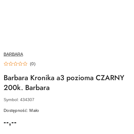
NAZWA
BARBARA
PRODUCENTA:
(0)
Barbara Kronika a3 pozioma CZARNY
200k. Barbara
Symbol:
434307
Dostępność:
Mało
cena:
--,--