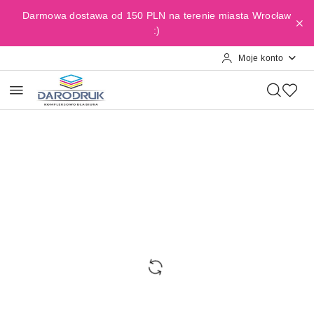
Przejdź do treści głównej
Przejdź do wyszukiwarki
Przejdź do moje konto
Przejdź do menu głównego
Przejdź do opisu produktu
Przejdź do stopki
Darmowa dostawa od 150 PLN na terenie miasta Wrocław
:)
Moje konto