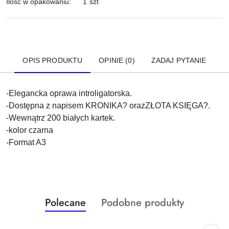
Ilość w opakowaniu:
1 szt
OPIS PRODUKTU
OPINIE (0)
ZADAJ PYTANIE
-Elegancka oprawa introligatorska.
-Dostępna z napisem KRONIKA? orazZŁOTA KSIĘGA?.
-Wewnątrz 200 białych kartek.
-kolor czarna
-Format A3
Produkty
Produkty
Polecane
Podobne produkty
Pomiń karuzelę produktów
o
o
statusie:
statusie: